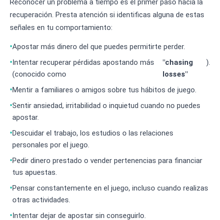
Reconocer un problema a tiempo es el primer paso hacia la
recuperación. Presta atención si identificas alguna de estas
señales en tu comportamiento:
Apostar más dinero del que puedes permitirte perder.
Intentar recuperar pérdidas apostando más
"chasing
).
(conocido como
losses"
Mentir a familiares o amigos sobre tus hábitos de juego.
Sentir ansiedad, irritabilidad o inquietud cuando no puedes
apostar.
Descuidar el trabajo, los estudios o las relaciones
personales por el juego.
Pedir dinero prestado o vender pertenencias para financiar
tus apuestas.
Pensar constantemente en el juego, incluso cuando realizas
otras actividades.
Intentar dejar de apostar sin conseguirlo.