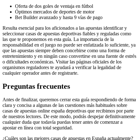
Oferta de dos goles de ventaja en fútbol
Óptimos mercados de deportes de motor
Bet Builder avanzado y hasta 9 vías de pago
Resulta esencial para los aficionados a las apuestas identificar y
seleccionar casas de apuestas deportivas fiables y reguladas como
las que te proponemos en esta guía. La importancia de la
responsabilidad en el juego no puede ser enfatizada lo suficiente, ya
que las apuestas siempre deben concebirse como una forma de
entretenimiento y en ningún caso convertirse en una fuente de estrés
o dificultades económicas. Visitar las páginas oficiales de los
organismos reguladores te ayudará a verificar la legalidad de
cualquier operador antes de registrarte.
Preguntas frecuentes
Antes de finalizar, queremos cerrar esta guía respondiendo de forma
clara y concisa a algunas de las cuestiones más habituales sobre
casas de apuestas online españa deportivas que recibimos por parte
de nuestros lectores. De este modo, podrás despejar definitivamente
cualquier duda que todavía puedas tener antes de comenzar a
apostar en línea con total seguridad.
¿Cuáles son las mejores casas de apuestas en España actualmente?