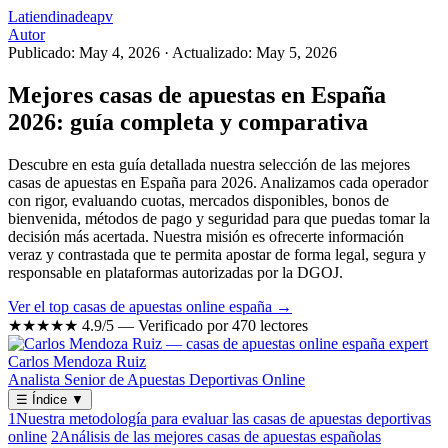
Latiendinadeapv
Autor
Publicado: May 4, 2026
·
Actualizado: May 5, 2026
Mejores casas de apuestas en España
2026: guía completa y comparativa
Descubre en esta guía detallada nuestra selección de las mejores
casas de apuestas en España para 2026. Analizamos cada operador
con rigor, evaluando cuotas, mercados disponibles, bonos de
bienvenida, métodos de pago y seguridad para que puedas tomar la
decisión más acertada. Nuestra misión es ofrecerte información
veraz y contrastada que te permita apostar de forma legal, segura y
responsable en plataformas autorizadas por la DGOJ.
Ver el top casas de apuestas online españa →
★★★★★
4.9/5 — Verificado por 470 lectores
Carlos Mendoza Ruiz
Analista Senior de Apuestas Deportivas Online
☰
Índice
▼
1
Nuestra metodología para evaluar las casas de apuestas deportivas
online
2
Análisis de las mejores casas de apuestas españolas