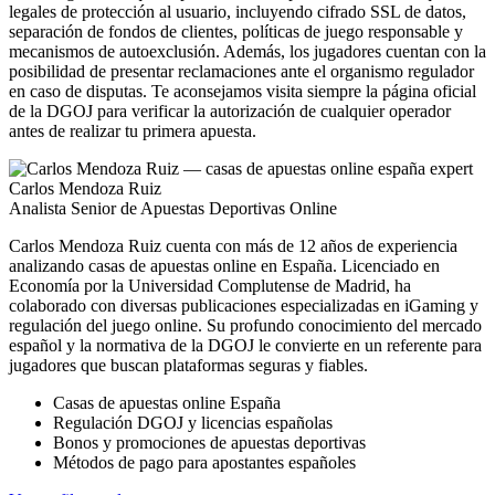
legales de protección al usuario, incluyendo cifrado SSL de datos,
separación de fondos de clientes, políticas de juego responsable y
mecanismos de autoexclusión. Además, los jugadores cuentan con la
posibilidad de presentar reclamaciones ante el organismo regulador
en caso de disputas. Te aconsejamos visita siempre la página oficial
de la DGOJ para verificar la autorización de cualquier operador
antes de realizar tu primera apuesta.
Carlos Mendoza Ruiz
Analista Senior de Apuestas Deportivas Online
Carlos Mendoza Ruiz cuenta con más de 12 años de experiencia
analizando casas de apuestas online en España. Licenciado en
Economía por la Universidad Complutense de Madrid, ha
colaborado con diversas publicaciones especializadas en iGaming y
regulación del juego online. Su profundo conocimiento del mercado
español y la normativa de la DGOJ le convierte en un referente para
jugadores que buscan plataformas seguras y fiables.
Casas de apuestas online España
Regulación DGOJ y licencias españolas
Bonos y promociones de apuestas deportivas
Métodos de pago para apostantes españoles