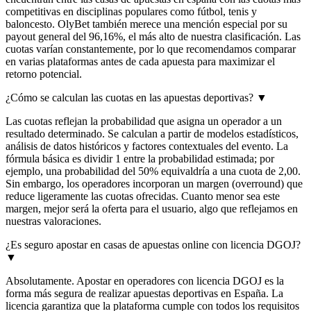
competitivas en disciplinas populares como fútbol, tenis y
baloncesto. OlyBet también merece una mención especial por su
payout general del 96,16%, el más alto de nuestra clasificación. Las
cuotas varían constantemente, por lo que recomendamos comparar
en varias plataformas antes de cada apuesta para maximizar el
retorno potencial.
¿Cómo se calculan las cuotas en las apuestas deportivas?
▼
Las cuotas reflejan la probabilidad que asigna un operador a un
resultado determinado. Se calculan a partir de modelos estadísticos,
análisis de datos históricos y factores contextuales del evento. La
fórmula básica es dividir 1 entre la probabilidad estimada; por
ejemplo, una probabilidad del 50% equivaldría a una cuota de 2,00.
Sin embargo, los operadores incorporan un margen (overround) que
reduce ligeramente las cuotas ofrecidas. Cuanto menor sea este
margen, mejor será la oferta para el usuario, algo que reflejamos en
nuestras valoraciones.
¿Es seguro apostar en casas de apuestas online con licencia DGOJ?
▼
Absolutamente. Apostar en operadores con licencia DGOJ es la
forma más segura de realizar apuestas deportivas en España. La
licencia garantiza que la plataforma cumple con todos los requisitos