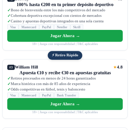
100% hasta €200 en tu primer depósito deportivo
Bono de bienvenida entre los más competitivos del mercado
✓
Cobertura deportiva excepcional con cientos de mercados
✓
Casino y apuestas deportivas integrados en una sola cuenta
✓
Visa
Mastercard
PayPal
Neteller
Skrill
Jugar Ahora →
18+ | Juega con responsabilidad | T&C aplicables
⚡ Retiro Rápido
William Hill
4.8
★
#3
Apuesta €10 y recibe €30 en apuestas gratuitas
Retiros procesados en menos de 24 horas garantizados
✓
Marca histórica con más de 85 años de experiencia
✓
Odds competitivas en fútbol, tenis y baloncesto
✓
Visa
Mastercard
PayPal
Bank Transfer
Jugar Ahora →
18+ | Juega con responsabilidad | T&C aplicables