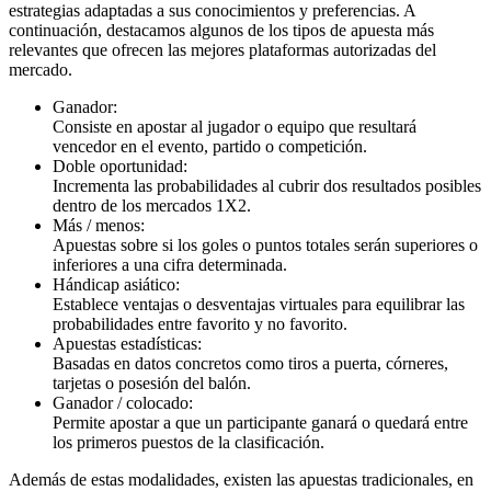
estrategias adaptadas a sus conocimientos y preferencias. A
continuación, destacamos algunos de los tipos de apuesta más
relevantes que ofrecen las mejores plataformas autorizadas del
mercado.
Ganador:
Consiste en apostar al jugador o equipo que resultará
vencedor en el evento, partido o competición.
Doble oportunidad:
Incrementa las probabilidades al cubrir dos resultados posibles
dentro de los mercados 1X2.
Más / menos:
Apuestas sobre si los goles o puntos totales serán superiores o
inferiores a una cifra determinada.
Hándicap asiático:
Establece ventajas o desventajas virtuales para equilibrar las
probabilidades entre favorito y no favorito.
Apuestas estadísticas:
Basadas en datos concretos como tiros a puerta, córneres,
tarjetas o posesión del balón.
Ganador / colocado:
Permite apostar a que un participante ganará o quedará entre
los primeros puestos de la clasificación.
Además de estas modalidades, existen las apuestas tradicionales, en