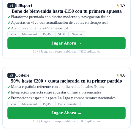
888sport
4.7
★
#4
Bono de bienvenida hasta €150 con tu primera apuesta
Plataforma premiada con diseño moderno y navegación fluida
✓
Apuestas en vivo con actualización de cuotas en tiempo real
✓
Atención al cliente 24/7 en español
✓
Visa
Mastercard
PayPal
Skrill
Neteller
Jugar Ahora →
18+ | Juega con responsabilidad | T&C aplicables
Codere
4.6
★
#5
50% hasta €200 + cuota mejorada en tu primer partido
Marca española referente con amplia red de locales físicos
✓
Integración perfecta entre apuestas online y presenciales
✓
Promociones especiales para La Liga y competiciones nacionales
✓
Visa
Mastercard
PayPal
Bank Transfer
Jugar Ahora →
18+ | Juega con responsabilidad | T&C aplicables