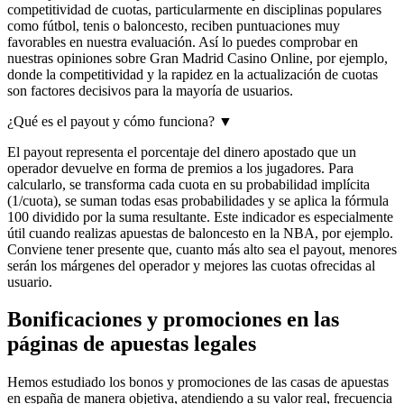
competitividad de cuotas, particularmente en disciplinas populares
como fútbol, tenis o baloncesto, reciben puntuaciones muy
favorables en nuestra evaluación. Así lo puedes comprobar en
nuestras opiniones sobre Gran Madrid Casino Online, por ejemplo,
donde la competitividad y la rapidez en la actualización de cuotas
son factores decisivos para la mayoría de usuarios.
¿Qué es el payout y cómo funciona?
▼
El payout representa el porcentaje del dinero apostado que un
operador devuelve en forma de premios a los jugadores. Para
calcularlo, se transforma cada cuota en su probabilidad implícita
(1/cuota), se suman todas esas probabilidades y se aplica la fórmula
100 dividido por la suma resultante. Este indicador es especialmente
útil cuando realizas apuestas de baloncesto en la NBA, por ejemplo.
Conviene tener presente que, cuanto más alto sea el payout, menores
serán los márgenes del operador y mejores las cuotas ofrecidas al
usuario.
Bonificaciones y promociones en las
páginas de apuestas legales
Hemos estudiado los bonos y promociones de las casas de apuestas
en españa de manera objetiva, atendiendo a su valor real, frecuencia